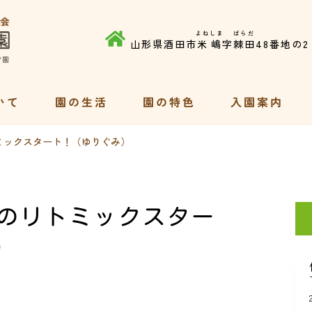
よねしま
ばらだ
山形県酒田市
米嶋
字
棘田
48番地の2
いて
園の生活
園の特色
入園案内
ミックスタート！（ゆりぐみ）
度のリトミックスター
）